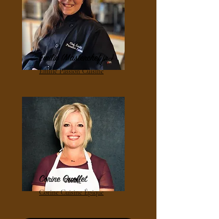
Émilie (Masterchef jr.)
Émilie Passion Cuisine
Corine Ouellet
Corine Cuisine Épique