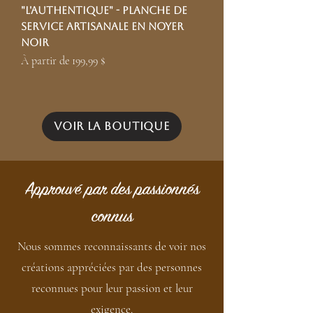
"L'authentique" - Planche de
service artisanale en noyer
noir
Prix promotionnel
À partir de
199,99 $
1
/
5
Voir la boutique
Approuvé par des passionnés
connus
Nous sommes reconnaissants de voir nos
créations appréciées par des personnes
reconnues pour leur passion et leur
exigence.