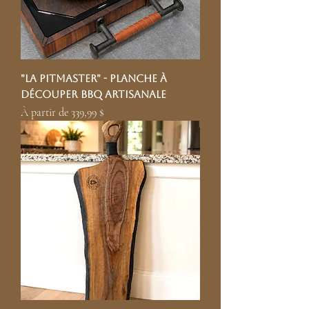
"La Pitmaster" - Planche à
découper BBQ artisanale
Prix promotionnel
À partir de
339,99 $