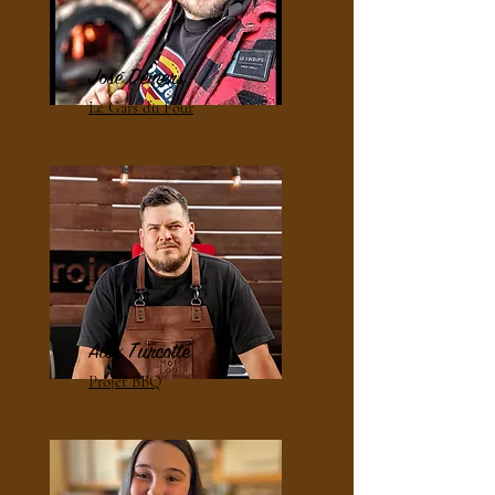
José Demers
Le Gars du Four
Alex Turcotte
Projet BBQ