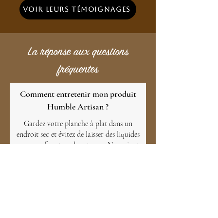
Voir leurs témoignages
La réponse aux questions
fréquentes
Comment entretenir mon produit
Humble Artisan ?
Gardez votre planche à plat dans un
endroit sec et évitez de laisser des liquides
sur sa surface trop longtemps. Nourrissez
le bois régulièrement avec un
beurre de
bois
naturel pour prévenir les fissures. Et
surtout, protégez-la des fortes chaleurs
afin qu’elle reste belle pendant des années.