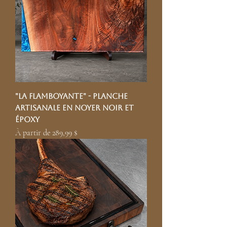
"La flamboyante" - Planche
artisanale en noyer noir et
époxy
Prix promotionnel
À partir de
289,99 $