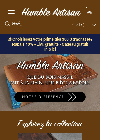
CAD (C$)
🎁 Choisissez votre prime dès 300 $ d'achat et+
Rabais 10% • Livr. gratuite • Cadeau gratuit
Info ici
Humble Artisan
Que du bois massif.
Fait à la main, une pièce à la fois.
Notre différence
Explorez la collection