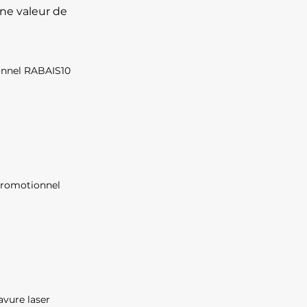
ne valeur de
onnel RABAIS10
 promotionnel
avure laser