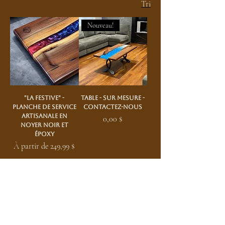
Tri
Nouveau!
"La Festive" -
Table - Sur mesure -
Planche de service
Contactez-nous
artisanale en
Prix
0,00 $
noyer noir et
époxy
Prix promotionnel
À partir de
249,99 $