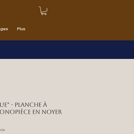
ages
Plus
ue" - Planche à
onopièce en noyer
sur cinq étoiles sur la base de 10 avis
avis