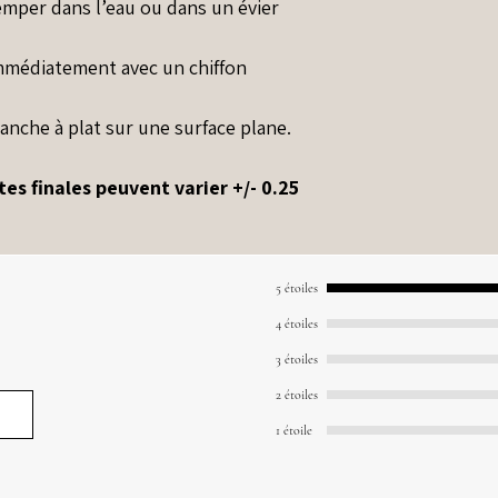
remper dans l’eau ou dans un évier
 immédiatement avec un chiffon
anche à plat sur une surface plane.
s finales peuvent varier +/- 0.25
5 étoiles
4 étoiles
3 étoiles
2 étoiles
1 étoile