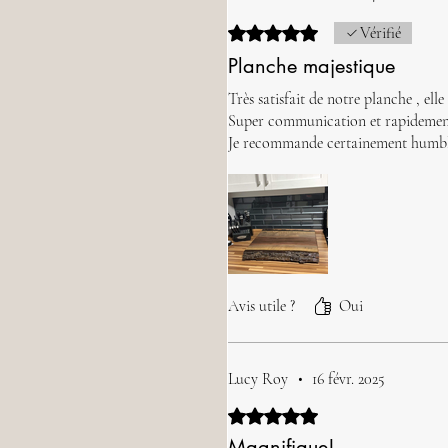
Noté 5 sur 5.
Vérifié
Planche majestique
Très satisfait de notre planche , elle 
Super communication et rapidement
Je recommande certainement humbl
Avis utile ?
Oui
Lucy Roy
•
16 févr. 2025
Noté 5 sur 5.
Magnifique!