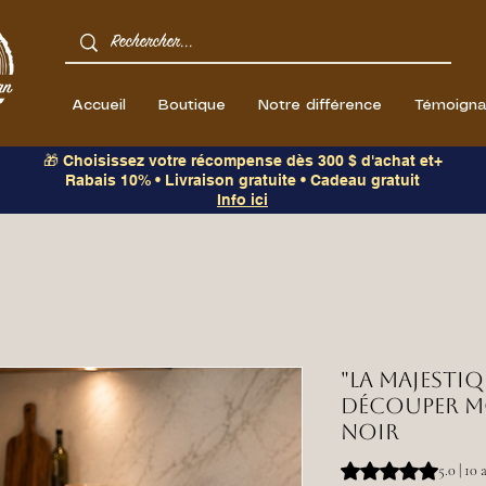
Accueil
Boutique
Notre différence
Témoign
🎁 Choisissez votre récompense dès 300 $ d'achat et+
Rabais 10% • Livraison gratuite • Cadeau gratuit
Info ici
"La Majestiq
découper m
noir
La note est de 5.0 
5.0 | 10 