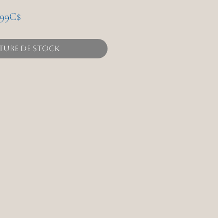
Prix
,99C$
promotionnel
ture de stock