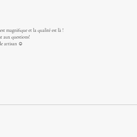
est magnifique et la qualité est là !
 aux questions!
e artisan ☺️