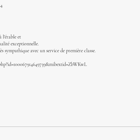
24
 l'érable et
alité exceptionnelle.
très sympathique avec un service de première classe.
e.php?id=100067914649739&mibextid=ZbWKwL