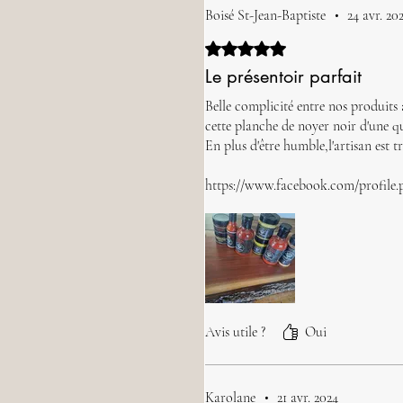
Boisé St-Jean-Baptiste
•
24 avr. 20
Noté 5 sur 5.
Le présentoir parfait
Belle complicité entre nos produits à
cette planche de noyer noir d'une qu
En plus d'être humble,l'artisan est 
https://www.facebook.com/profil
Avis utile ?
Oui
Karolane
•
21 avr. 2024