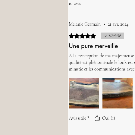
10 avis
Melanie Germain
•
21 avr. 2024
Noté 5 sur 5.
Vérifié
Une pure merveille
A la conception de ma majestueuse pla
qualité est phénoménale le look est 
minutie et les communications avec Al
Avis utile ?
Oui (1)