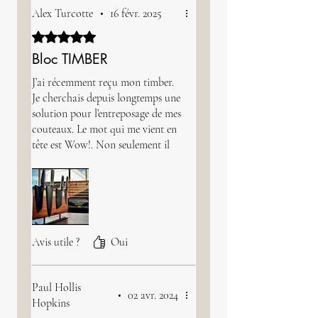
Alex Turcotte
•
16 févr. 2025
Noté 5 sur 5.
Bloc TIMBER
J’ai récemment reçu mon timber.
Je cherchais depuis longtemps une
solution pour l’entreposage de mes
couteaux. Le mot qui me vient en
tête est Wow!. Non seulement il
répond à 100% à mon besoin,
mais l’esthétique, la qualité et le
soucis du détail sont
irréprochables. Alex a vraiment
travaillé selon mes besoins tout en
ajoutant la touche Humble
Avis utile ?
Oui
Artisan qui font de leurs produits
un produit d’exception qui
traversera le temps avec un look
Paul Hollis
•
02 avr. 2024
intemporel.
Hopkins