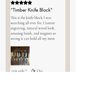
Noté 5 sur 5.
“Timber Knife Block”
This is the knife block I was
searching all over for. Custom
engraving, natural wood look,
amazing finish, and magnets so
strong it can hold all my most
used knives. If your looking for
wood work that has passion,
integrity, and thoughtful design
please look at Humble Artisans
shop and make room for a piece
that you’ll love to look at
Avis utile ?
Oui
everyday!
Isabelle
•
14 avr. 2024
Noté 5 sur 5.
Juste un mot WOW