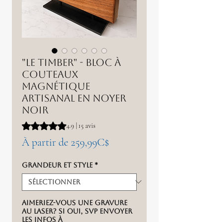
"Le Timber" - Bloc à
couteaux
magnétique
artisanal en noyer
noir
La note est de 4.9 sur cinq étoiles selon 15 avis
4.9 | 15 avis
Prix
À partir de
259,99C$
promotionnel
Grandeur et style
*
Aimeriez-vous une gravure
au laser? Si oui, svp envoyer
les infos à