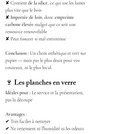
✘ Contient 
de la silice
, ce qui use les lames 
plus vite que le bois
✘ 
Importée de loin
, donc 
empreinte 
carbone élevée
 malgré que ce soit une 
ressource renouvelable
✘ Peut fissurer si mal entretenue
Conclusion :
 Un choix esthétique et vert sur 
papier — mais pas le plus doux pour vos 
couteaux, ni le plus local.
🍷 
Les planches en verre
Idéales pour :
 Le service et la présentation, 
pas la découpe
Avantages :
✔ Très faciles à nettoyer
✔ Ne retiennent ni l’humidité ni les odeurs