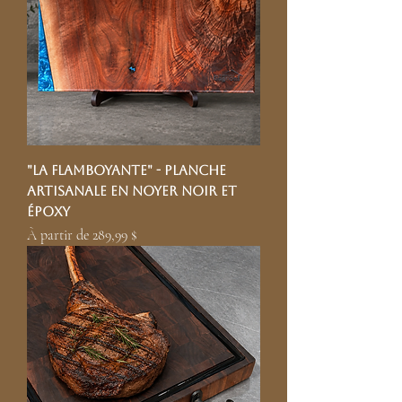
"La flamboyante" - Planche
artisanale en noyer noir et
époxy
Prix promotionnel
À partir de
289,99 $