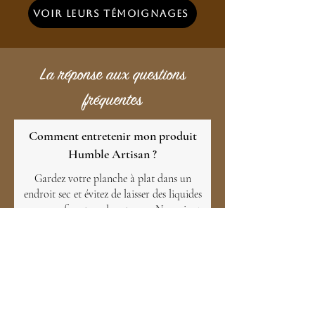
Voir leurs témoignages
La réponse aux questions
fréquentes
Comment entretenir mon produit
Humble Artisan ?
Gardez votre planche à plat dans un
endroit sec et évitez de laisser des liquides
sur sa surface trop longtemps. Nourrissez
le bois régulièrement avec un
beurre de
bois
naturel pour prévenir les fissures. Et
surtout, protégez-la des fortes chaleurs
afin qu’elle reste belle pendant des années.