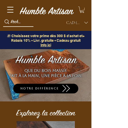
CAD (C$)
🎁 Choisissez votre prime dès 300 $ d'achat et+
Rabais 10% • Livr. gratuite • Cadeau gratuit
Info ici
Humble Artisan
Que du bois massif.
Fait à la main, une pièce à la fois.
Notre différence
Explorez la collection