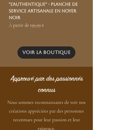
"L'authentique" - Planche de
service artisanale en noyer
noir
Prix promotionnel
À partir de
199,99 $
1
/
5
Voir la boutique
Approuvé par des passionnés
connus
Nous sommes reconnaissants de voir nos
créations appréciées par des personnes
reconnues pour leur passion et leur
exigence.