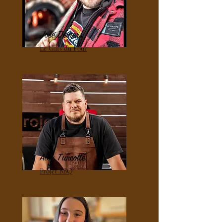
José Demers
Le Gars du Four
Alex Turcotte
Projet BBQ