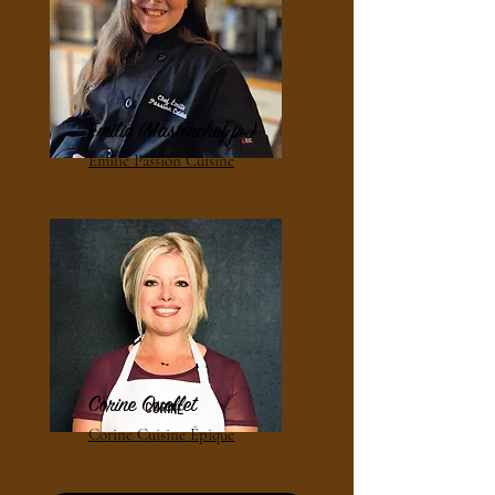
Émilie (Masterchef jr.)
Émilie Passion Cuisine
Corine Ouellet
Corine Cuisine Épique