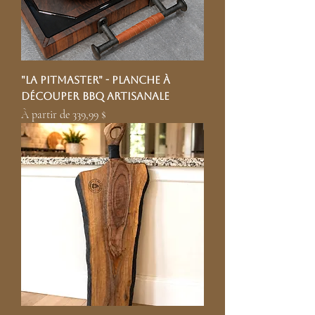
"La Pitmaster" - Planche à
découper BBQ artisanale
Prix promotionnel
À partir de
339,99 $